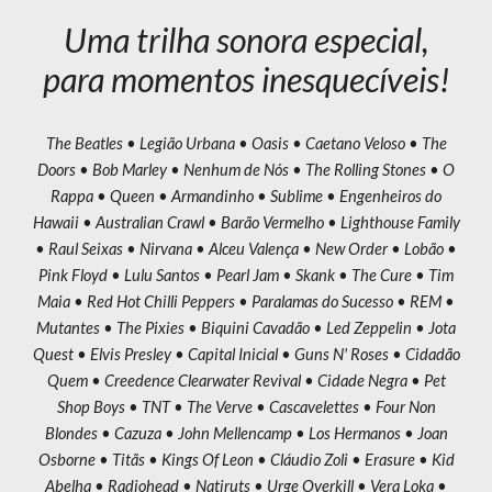
Uma trilha sonora especial,
para momentos inesquecíveis!
The Beatles • Legião Urbana • Oasis • Caetano Veloso • The
Doors • Bob Marley • Nenhum de Nós • The Rolling Stones • O
Rappa • Queen • Armandinho • Sublime • Engenheiros do
Hawaii • Australian Crawl • Barão Vermelho • Lighthouse Family
• Raul Seixas • Nirvana • Alceu Valença • New Order • Lobão •
Pink Floyd • Lulu Santos • Pearl Jam • Skank • The Cure • Tim
Maia • Red Hot Chilli Peppers • Paralamas do Sucesso • REM •
Mutantes • The Pixies • Biquini Cavadão • Led Zeppelin • Jota
Quest • Elvis Presley • Capital Inicial • Guns N' Roses • Cidadão
Quem • Creedence Clearwater Revival • Cidade Negra • Pet
Shop Boys • TNT • The Verve • Cascavelettes • Four Non
Blondes • Cazuza • John Mellencamp • Los Hermanos • Joan
Osborne • Titãs • Kings Of Leon • Cláudio Zoli • Erasure • Kid
Abelha • Radiohead • Natiruts • Urge Overkill • Vera Loka •